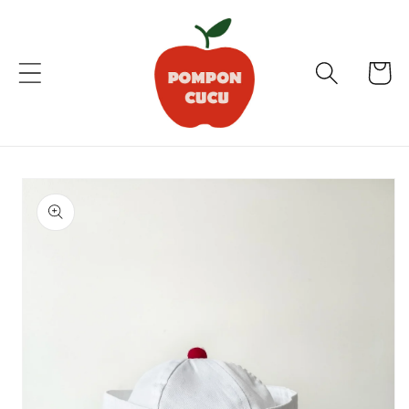
et
passer
au
contenu
Panier
Passer aux
informations
produits