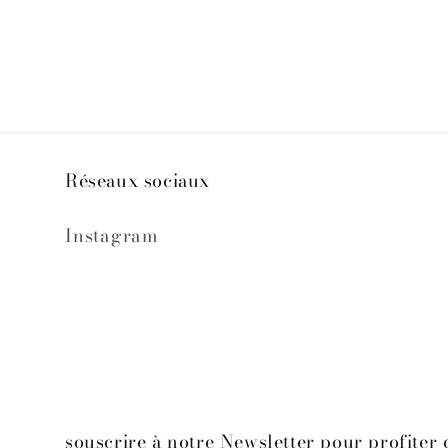
média
2
dans
une
fenêtre
modale
Réseaux sociaux
Instagram
souscrire à notre Newsletter pour profiter 