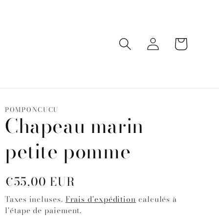
Connexion
Panier
POMPONCUCU
Chapeau marin
petite pomme
Prix
€55,00 EUR
habituel
Taxes incluses.
Frais d'expédition
calculés à
l'étape de paiement.