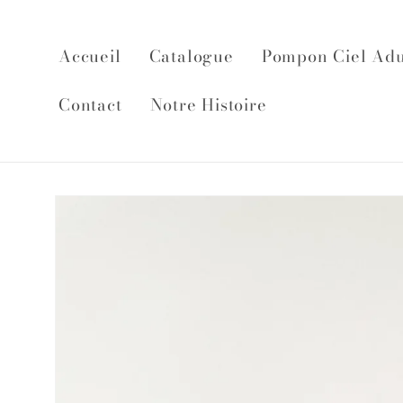
et
passer
au
Accueil
Catalogue
Pompon Ciel Adu
contenu
Contact
Notre Histoire
Passer aux
informations
produits